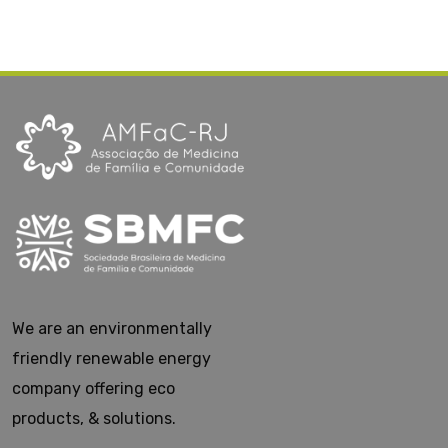
We are an environmentally
friendly renewable energy
company offering eco
products, & solutions.