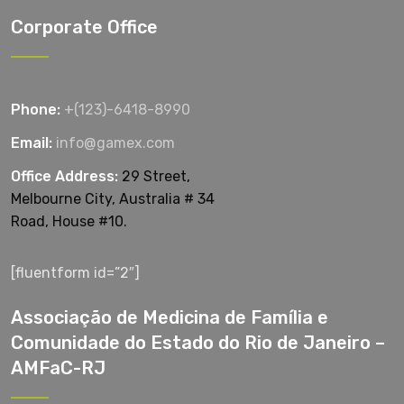
Corporate Office
Phone:
+(123)-6418-8990
Email:
info@gamex.com
Office Address:
29 Street,
Melbourne City, Australia # 34
Road, House #10.
[fluentform id=”2″]
Associação de Medicina de Família e
Comunidade do Estado do Rio de Janeiro –
AMFaC-RJ