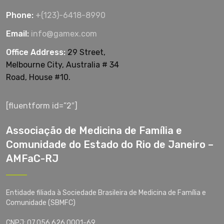
Phone:
+(123)-6418-8990
Email:
info@gamex.com
Office Address:
29 Street,
Melbourne City, Australia # 34
Road, House #10.
[fluentform id=”2″]
Associação de Medicina de Família e
Comunidade do Estado do Rio de Janeiro –
AMFaC-RJ
Entidade filiada à Sociedade Brasileira de Medicina de Família e
Comunidade (SBMFC)
CNPJ: 07.056.626.0001-69