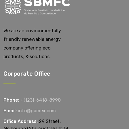
We are an environmentally
friendly renewable energy
company offering eco
products, & solutions.
Corporate Office
Phone:
+(123)-6418-8990
Email:
info@gamex.com
Office Address:
29 Street,
Melbourne City, Australia # 34